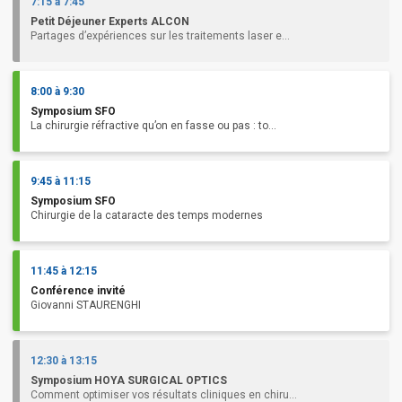
7:15 à 7:45
Petit Déjeuner Experts ALCON
Partages d’expériences sur les traitements laser e...
8:00 à 9:30
Symposium SFO
La chirurgie réfractive qu’on en fasse ou pas : to...
9:45 à 11:15
Symposium SFO
Chirurgie de la cataracte des temps modernes
11:45 à 12:15
Conférence invité
Giovanni STAURENGHI
12:30 à 13:15
Symposium HOYA SURGICAL OPTICS
Comment optimiser vos résultats cliniques en chiru...