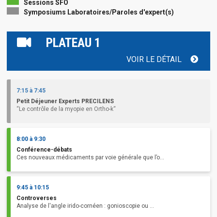
Sessions SFO
Symposiums Laboratoires/Paroles d'expert(s)
PLATEAU 1
VOIR LE DÉTAIL
7:15 à 7:45
Petit Déjeuner Experts PRECILENS
“Le contrôle de la myopie en Ortho-k“
8:00 à 9:30
Conférence-débats
Ces nouveaux médicaments par voie générale que l’o...
9:45 à 10:15
Controverses
Analyse de l'angle irido-cornéen : gonioscopie ou ...