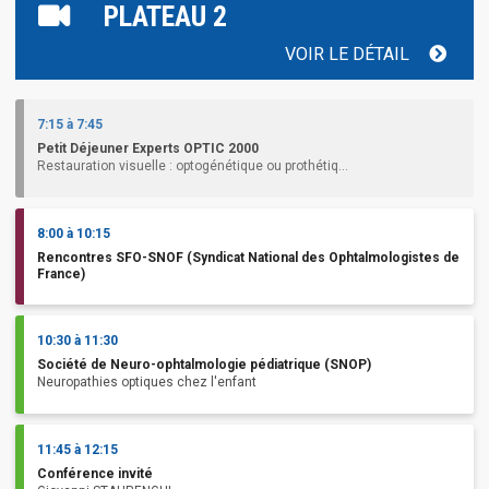
PLATEAU 2
VOIR LE DÉTAIL
7:15 à 7:45
Petit Déjeuner Experts OPTIC 2000
Restauration visuelle : optogénétique ou prothétiq...
8:00 à 10:15
Rencontres SFO-SNOF (Syndicat National des Ophtalmologistes de
France)
10:30 à 11:30
Société de Neuro-ophtalmologie pédiatrique (SNOP)
Neuropathies optiques chez l'enfant
11:45 à 12:15
Conférence invité