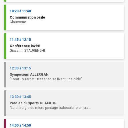
10:20 à 11:40
Communication orale
Glaucome
11:45 à 12:15
Conférence invité
Giovanni STAURENGHI
12:30 à 13:15
Symposium ALLERGAN
"Treat To Target : traiter en se fixant une cible"
13:30 à 13:45
Paroles d'Experts GLAUKOS
"La chirurgie de micro-pontage trabéculaire en pra...
14:00 à 14:50