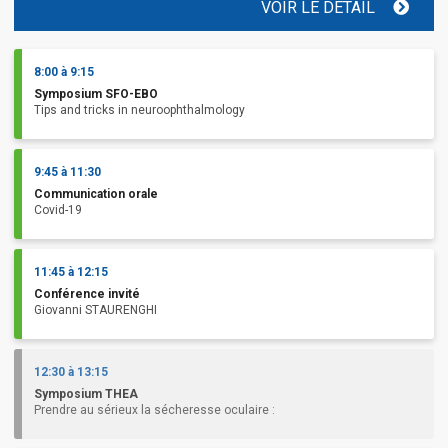
VOIR LE DÉTAIL
8:00 à 9:15
Symposium SFO-EBO
Tips and tricks in neuroophthalmology
9:45 à 11:30
Communication orale
Covid-19
11:45 à 12:15
Conférence invité
Giovanni STAURENGHI
12:30 à 13:15
Symposium THEA
Prendre au sérieux la sécheresse oculaire :